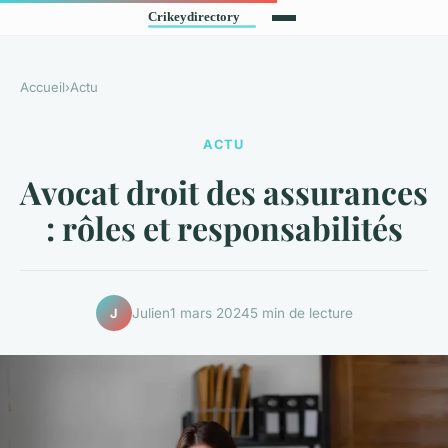
Accueil
›
Actu
ACTU
Avocat droit des assurances
: rôles et responsabilités
Julien
1 mars 2024
5 min de lecture
J