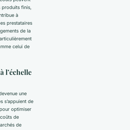
produits finis,
ntribue à
les prestataires
ngements de la
articulièrement
comme celui de
 l’échelle
t devenue une
es s’appuient de
 pour optimiser
 coûts de
marchés de