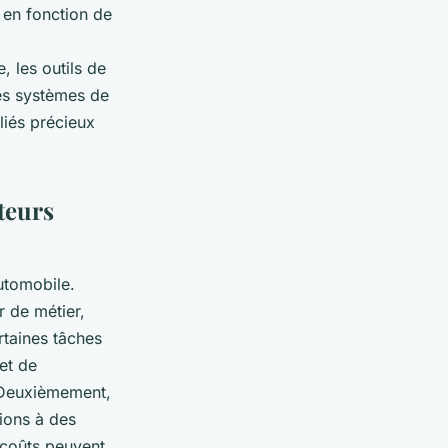
 en fonction de
, les outils de
les systèmes de
liés précieux
teurs
utomobile.
r de métier,
rtaines tâches
et de
. Deuxièmement,
tions à des
 coûts peuvent