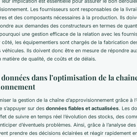
, leur implication est essentielle pour assurer le bon déroul
isionnement. Les fournisseurs sont responsables de la livra
res et des composants nécessaires à la production. Ils doiv
ondre aux demandes des constructeurs en termes de quantit
 pourquoi une gestion efficace de la relation avec les fourni
r côté, les équipementiers sont chargés de la fabrication de
véhicules. Ils doivent donc être en mesure de répondre a
 matière de qualité, de coûts et de délais.
 données dans l’optimisation de la chaîn
sionnement
miser la gestion de la chaîne d’approvisionnement grâce à l’
 de s’appuyer sur des
données fiables et actualisées
. Les d
ffet de suivre en temps réel l’évolution des stocks, des co
’anticiper d’éventuels problèmes. Ainsi, grâce à l’analyse de
vent prendre des décisions éclairées et réagir rapidement e