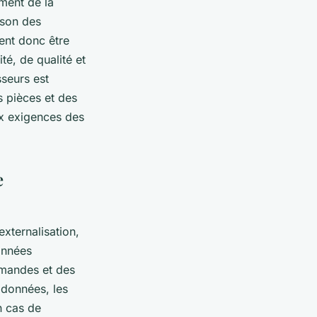
ement de la
ison des
ent donc être
é, de qualité et
sseurs est
s pièces et des
ux exigences des
e
externalisation,
onnées
mmandes et des
s données, les
n cas de