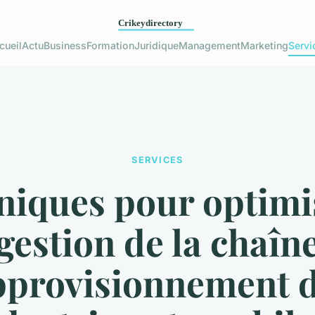
cueil
Actu
Business
Formation
Juridique
Management
Marketing
Servi
SERVICES
niques pour optimis
gestion de la chaîn
pprovisionnement 