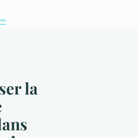
ces
er la
e
dans