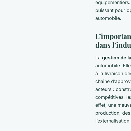
équipementiers. 
puissant pour op
automobile.
L’importan
dans l’ind
La
gestion de l
automobile. El
à la livraison d
chaîne d’approvi
acteurs : constr
compétitives, le
effet, une mauv
production, des 
l’externalisation