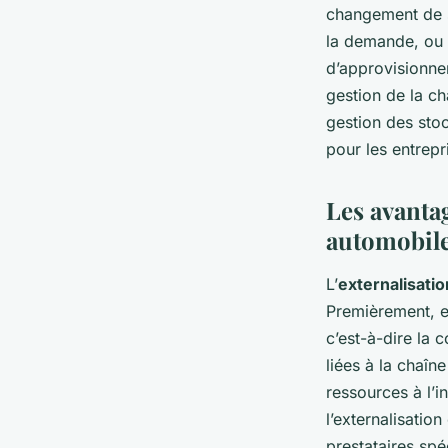
changement de s
la demande, ou 
d’approvisionnem
gestion de la c
gestion des sto
pour les entrepr
Les avantag
automobil
L’
externalisatio
Premièrement, e
c’est-à-dire la 
liées à la chaîn
ressources à l’i
l’externalisatio
prestataires spé