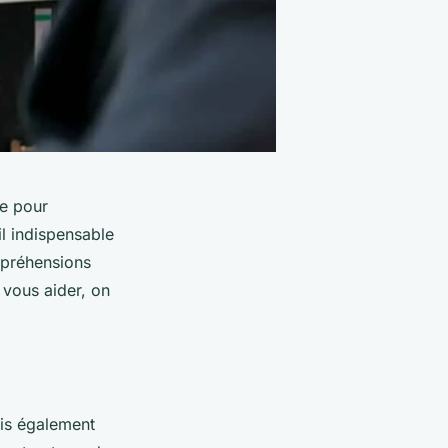
ée pour
il indispensable
appréhensions
r vous aider, on
ais également