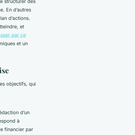
e structurer des
e. En d’autres
lan d’actions.
teindre, et
sser par ce
miques et un
ise
es objectifs, qui
rédaction d’un
respond à
re financier par