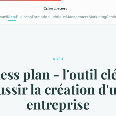
cueil
Actu
Business
Formation
Juridique
Management
Marketing
Servi
ACTU
ess plan - l'outil cl
ussir la création d'
entreprise