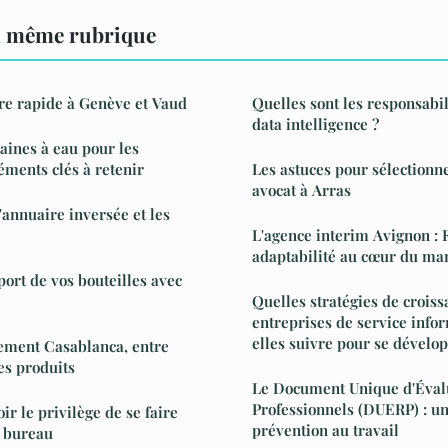
a même rubrique
re rapide à Genève et Vaud
Quelles sont les responsabil
data intelligence ?
taines à eau pour les
léments clés à retenir
Les astuces pour sélectionn
avocat à Arras
annuaire inversée et les
L'agence interim Avignon : F
adaptabilité au cœur du mar
port de vos bouteilles avec
Quelles stratégies de crois
entreprises de service info
elles suivre pour se dévelop
ment Casablanca, entre
es produits
Le Document Unique d'Éval
Professionnels (DUERP) : un 
ir le privilège de se faire
prévention au travail
u bureau