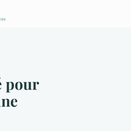
ces
é pour
une