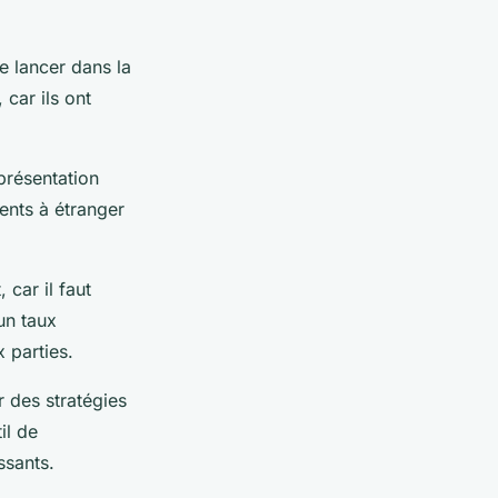
e lancer dans la
 car ils ont
présentation
ents à étranger
.
 car il faut
 un taux
x parties.
r des stratégies
il de
ssants.