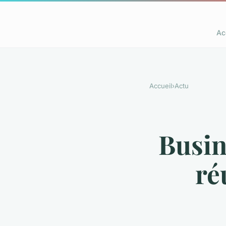
Ac
Accueil
›
Actu
Busin
ré