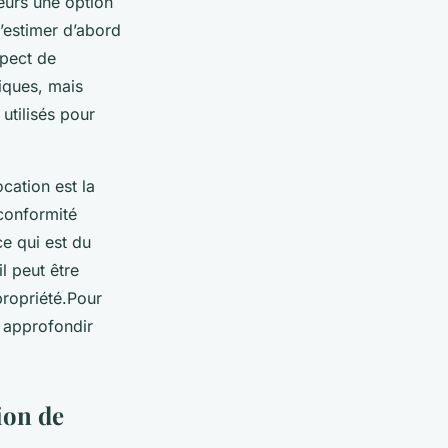
leurs une option
d’estimer d’abord
spect de
iques, mais
utilisés pour
cation est la
 conformité
ce qui est du
l peut être
propriété.Pour
 approfondir
ion de