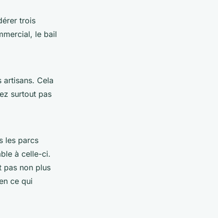
érer trois
mmercial, le bail
artisans. Cela
iez surtout pas
s les parcs
ble à celle-ci.
t pas non plus
en ce qui