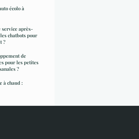
auto écolo à
 service après-
 les chatbots pour
t ?
loppement de
es pour les petites
sanales ?
e à chaud :