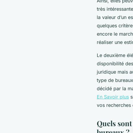
Ainsi, elles peu
très intéressant
la valeur d’un e
quelques critèr
encore le march
réaliser une est
Le deuxième élém
disponibilité de
juridique mais a
type de bureaux 
décidé par la ma
En Savoir plus
s
vos recherches e
Quels sont 
bureaux ?