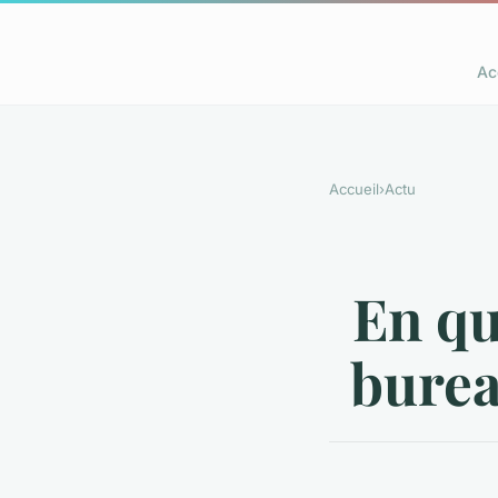
Ac
Accueil
›
Actu
En qu
burea