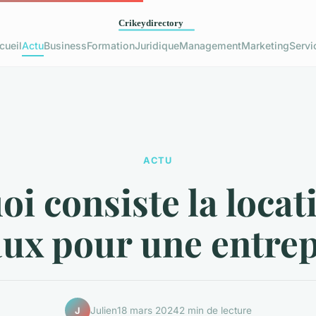
cueil
Actu
Business
Formation
Juridique
Management
Marketing
Servi
ACTU
oi consiste la locat
ux pour une entrep
Julien
18 mars 2024
2 min de lecture
J