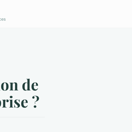
ces
ion de
rise ?