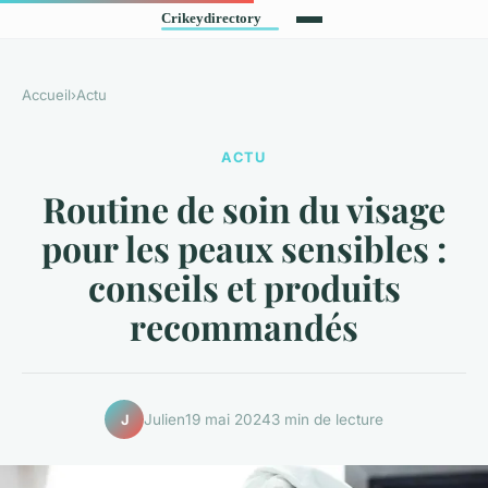
Accueil
›
Actu
ACTU
Routine de soin du visage
pour les peaux sensibles :
conseils et produits
recommandés
Julien
19 mai 2024
3 min de lecture
J