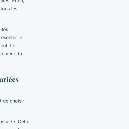
ités. Enfin,
r tous les
ités
résenter le
ment. Le
ancement du
ariées
nt de choisir
cascade. Cette