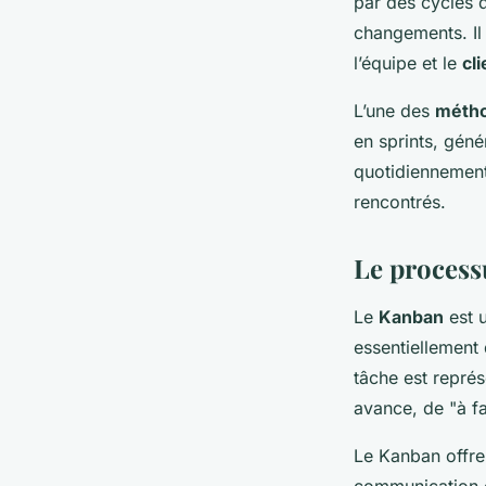
par des cycles d
changements. Il
l’équipe et le
cli
L’une des
métho
en sprints, gén
quotidiennement
rencontrés.
Le processu
Le
Kanban
est 
essentiellement 
tâche est représ
avance, de "à fa
Le Kanban offre 