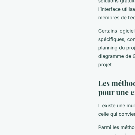
solutions gratui
l’interface utilis
membres de l’éq
Certains logicie
spécifiques, c
planning du proj
diagramme de Gan
projet.
Les méthod
pour une e
Il existe une mu
celle qui convie
Parmi les métho