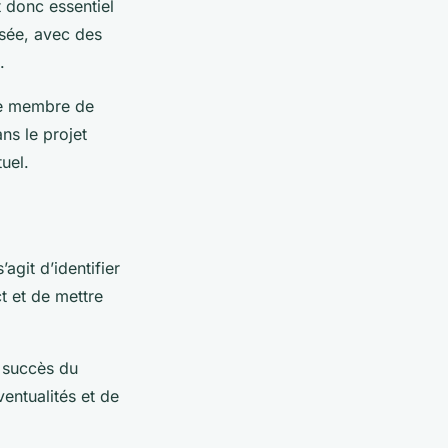
 donc essentiel
osée, avec des
.
que membre de
ans le projet
uel.
’agit d’identifier
ct et de mettre
e succès du
entualités et de