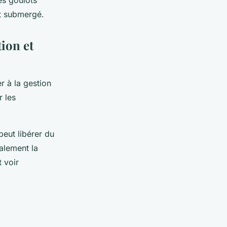
es goulots
it submergé.
tion et
r à la gestion
r les
peut libérer du
alement la
 voir