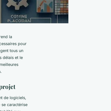
rend la
essaires pour
agent tous un
 délais et le
meilleures
.
projet
t de logiciels,
e
se caractérise