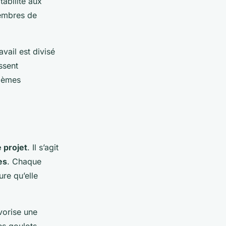
tabilité aux
membres de
avail est divisé
ssent
blèmes
 projet
. Il s’agit
es
. Chaque
re qu’elle
vorise une