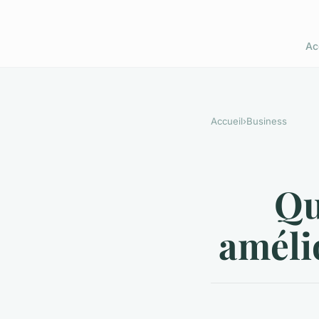
Ac
Accueil
›
Business
Qu
amélio