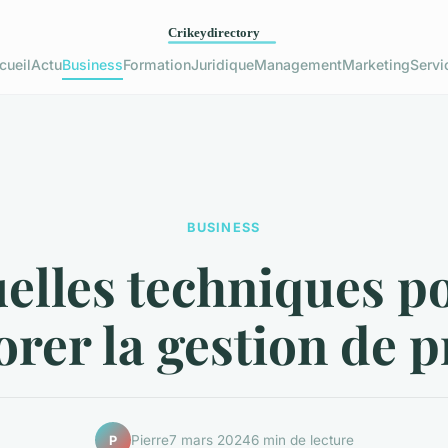
cueil
Actu
Business
Formation
Juridique
Management
Marketing
Servi
BUSINESS
elles techniques p
rer la gestion de p
Pierre
7 mars 2024
6 min de lecture
P