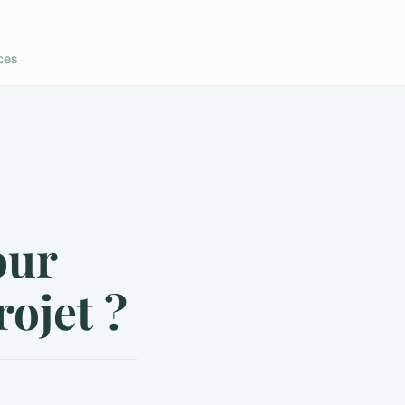
ces
our
rojet ?